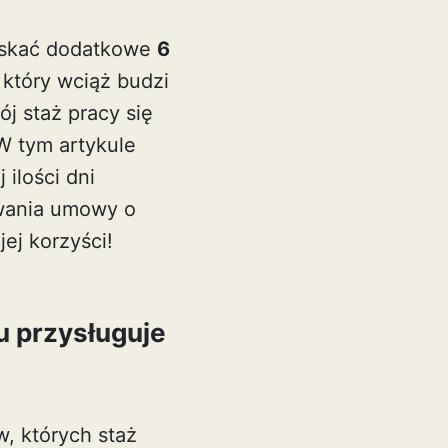
skać dodatkowe
6
 który wciąż budzi
j staż pracy się
W tym artykule
ilości dni
rwania umowy o
ej korzyści!
u przysługuje
, których staż