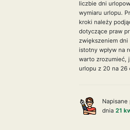
liczbie dni urlopo
wymiaru urlopu. Pr
kroki należy podją
dotyczące praw p
zwiększeniem dni
istotny wpływ na
warto zrozumieć, 
urlopu z 20 na 26 
Napisane 
dnia
21 k