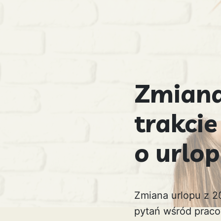
Zmiana
trakcie
o urlo
Zmiana urlopu z 20
pytań wśród praco