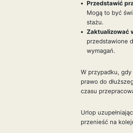
Przedstawić pr
Mogą to być świ
stażu.
Zaktualizować 
przedstawione d
wymagań.
W przypadku, gdy
prawo do dłuższeg
czasu przepracowa
Urlop uzupełniają
przenieść na kole