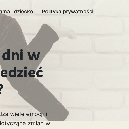
ama i dziecko
Polityka prywatności
 dni w
iedzieć
?
dza wiele emocji i
 dotyczące zmian w