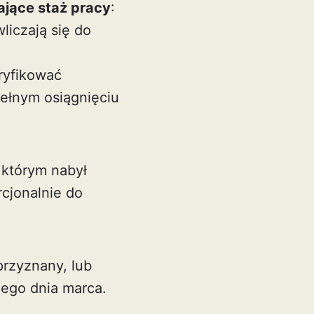
jące staż pracy
:
liczają się do
ryfikować
ełnym osiągnięciu
którym nabył
cjonalnie do
przyznany, lub
iego dnia marca.