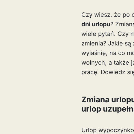
Czy wiesz, że po 
dni urlopu
? Zmiana
wiele pytań. Czy m
zmienia? Jakie są
wyjaśnię, na co mo
wolnych, a także j
pracę. Dowiedz się
Zmiana urlopu
urlop uzupełn
Urlop wypoczynkow