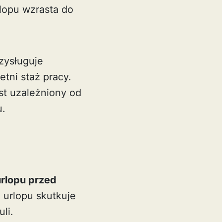
rlopu wzrasta do
zysługuje
tni staż pracy.
st uzależniony od
u.
rlopu przed
urlopu skutkuje
li.