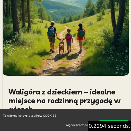
Waligóra z dzieckiem – idealne
miejsce na rodzinną przygodę w
górach
Ta witryna korzysta z plików COOKIES
14 kwietnia 2026
0.2294 seconds.
Więcej informacji
Akceptuję
Waligóra z dzieckiem to temat, który zyskuje na