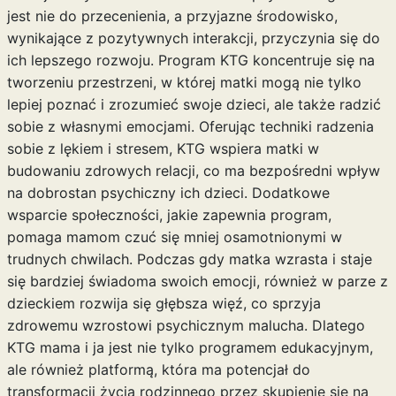
jest nie do przecenienia, a przyjazne środowisko,
wynikające z pozytywnych interakcji, przyczynia się do
ich lepszego rozwoju. Program KTG koncentruje się na
tworzeniu przestrzeni, w której matki mogą nie tylko
lepiej poznać i zrozumieć swoje dzieci, ale także radzić
sobie z własnymi emocjami. Oferując techniki radzenia
sobie z lękiem i stresem, KTG wspiera matki w
budowaniu zdrowych relacji, co ma bezpośredni wpływ
na dobrostan psychiczny ich dzieci. Dodatkowe
wsparcie społeczności, jakie zapewnia program,
pomaga mamom czuć się mniej osamotnionymi w
trudnych chwilach. Podczas gdy matka wzrasta i staje
się bardziej świadoma swoich emocji, również w parze z
dzieckiem rozwija się głębsza więź, co sprzyja
zdrowemu wzrostowi psychicznym malucha. Dlatego
KTG mama i ja jest nie tylko programem edukacyjnym,
ale również platformą, która ma potencjał do
transformacji życia rodzinnego przez skupienie się na