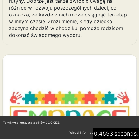
rutyny. Dobrze jest także zwrócić uwagę na
różnice w rozwoju poszczególnych dzieci, co
oznacza, że każde z nich może osiągnąć ten etap
w innym czasie. Zrozumienie, kiedy dziecko
zaczyna chodzić w chodziku, pomoże rodzicom
dokonać świadomego wyboru.
Ta witryna korzysta z plików COOKIES
0.4593 seconds.
Więcej informacji
Akceptuję