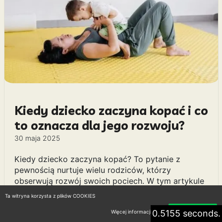
Kiedy dziecko zaczyna kopać i co
to oznacza dla jego rozwoju?
30 maja 2025
Kiedy dziecko zaczyna kopać? To pytanie z
pewnością nurtuje wielu rodziców, którzy
obserwują rozwój swoich pociech. W tym artykule
przyjrzymy się, w jakim wieku dzieci zazwyczaj
Ta witryna korzysta z plików COOKIES
zaczynają odkrywać radość z kopania, a także
0.5155 seconds.
jakie umiejętności i potrzeby leżą u podstaw tego
Więcej informacji
Akceptuję