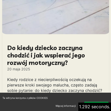
Do kiedy dziecko zaczyna
chodzić i jak wspierać jego
rozwój motoryczny?
20 maja 2025
Kiedy rodzice z niecierpliwością oczekują na
pierwsze kroki swojego malucha, często zadają
sobie pytanie: do kiedy dziecko zaczyna chodzić?
Zazwyczaj pierwsze próby stawiania kroczków
Ta witryna korzysta z plików COOKIES
mają miejsce w przedziale wiekowym od 9 do 15
1.292 seconds.
miesięcy. Każde dziecko rozwija się w swoim
Więcej informacji
Akceptuję