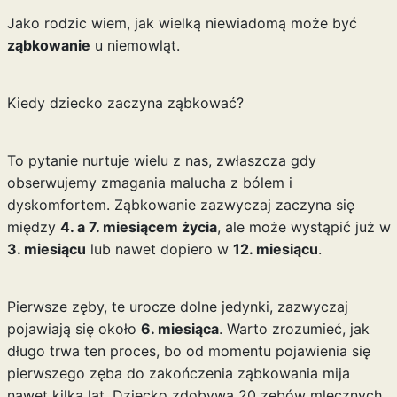
Jako rodzic wiem, jak wielką niewiadomą może być
ząbkowanie
u niemowląt.
Kiedy dziecko zaczyna ząbkować?
To pytanie nurtuje wielu z nas, zwłaszcza gdy
obserwujemy zmagania malucha z bólem i
dyskomfortem. Ząbkowanie zazwyczaj zaczyna się
między
4. a 7. miesiącem życia
, ale może wystąpić już w
3. miesiącu
lub nawet dopiero w
12. miesiącu
.
Pierwsze zęby, te urocze dolne jedynki, zazwyczaj
pojawiają się około
6. miesiąca
. Warto zrozumieć, jak
długo trwa ten proces, bo od momentu pojawienia się
pierwszego zęba do zakończenia ząbkowania mija
nawet kilka lat. Dziecko zdobywa 20 zębów mlecznych