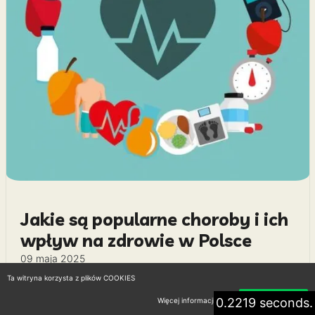
Jakie są popularne choroby i ich
wpływ na zdrowie w Polsce
09 maja 2025
Ta witryna korzysta z plików COOKIES
W dzisiejszych czasach coraz więcej osób zwraca
0.2219 seconds.
Więcej informacji
Akceptuję
uwagę na swoje zdrowie i samopoczucie, co