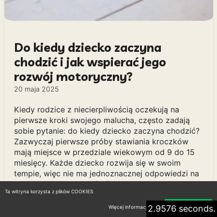
Do kiedy dziecko zaczyna
chodzić i jak wspierać jego
rozwój motoryczny?
20 maja 2025
Kiedy rodzice z niecierpliwością oczekują na
pierwsze kroki swojego malucha, często zadają
sobie pytanie: do kiedy dziecko zaczyna chodzić?
Zazwyczaj pierwsze próby stawiania kroczków
mają miejsce w przedziale wiekowym od 9 do 15
miesięcy. Każde dziecko rozwija się w swoim
tempie, więc nie ma jednoznacznej odpowiedzi na
to pytanie. Warto zwrócić uwagę na etapy rozwoju
Ta witryna korzysta z plików COOKIES
motorycznego, takie jak czołganie czy wstawanie,
które są kluczowe przed rozpoczęciem
2.9576 seconds.
Więcej informacji
Akceptuję
samodzielnego chodzenia. Dla wielu maluchów,