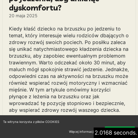
dyskomfortu?
20 maja 2025
Kiedy kłaść dziecko na brzuszku po jedzeniu to
temat, który interesuje wielu rodziców dbających o
zdrowy rozwój swoich pociech. Po posiłku zaleca
się unikać natychmiastowego kładzenia dziecka na
brzuszku, aby zapobiec ewentualnym problemom
trawiennym. Warto odczekać około 30 minut, aby
maluch mógł spokojnie strawić jedzenie. Jednakże,
odpowiedni czas na aktywności na brzuszku może
również wspierać rozwój motoryczny i wzmacniać
mięśnie. W tym artykule omówimy korzyści
płynące z leżenia na brzuszku oraz jak
wprowadzać tę pozycję stopniowo i bezpiecznie,
aby wspierać zdrowy rozwój waszego dziecka.
Ta witryna korzysta z plików COOKIES
2.0168 seconds.
Więcej informacji
Akceptuję