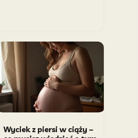
Wyciek z piersi w ciąży –